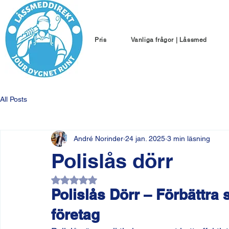
Pris
Vanliga frågor | Låssmed
All Posts
André Norinder
24 jan. 2025
3 min läsning
Polislås dörr
Betygsatt till NaN av 5 stjärnor.
Polislås Dörr – Förbättra 
företag