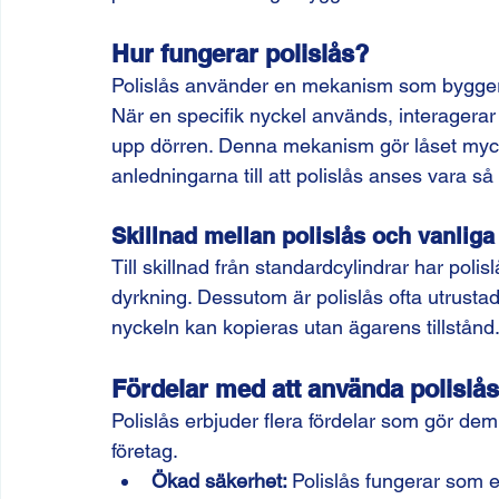
Hur fungerar polislås?
Polislås använder en mekanism som bygger på 
När en specifik nyckel används, interagerar d
upp dörren. Denna mekanism gör låset mycket
anledningarna till att polislås anses vara så
Skillnad mellan polislås och vanliga
Till skillnad från standardcylindrar har poli
dyrkning. Dessutom är polislås ofta utrustad
nyckeln kan kopieras utan ägarens tillstånd
Fördelar med att använda polislås
Polislås erbjuder flera fördelar som gör dem 
företag.
Ökad säkerhet: 
Polislås fungerar som et