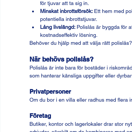
för tjuvar att ta sig in.
Minskat inbrottsförsök: 
Ett hem med pol
potentiella inbrottstjuvar.
Lång livslängd: 
Polislås är byggda för at
kostnadseffektiv lösning.
Behöver du hjälp med att välja rätt polislå
När behövs polislås?
Polislås är inte bara för bostäder i riskområ
som hanterar känsliga uppgifter eller dyrbar
Privatpersoner
Om du bor i en villa eller radhus med flera 
Företag
Butiker, kontor och lagerlokaler drar stor n
erbjuder, särskilt om de kombineras med a