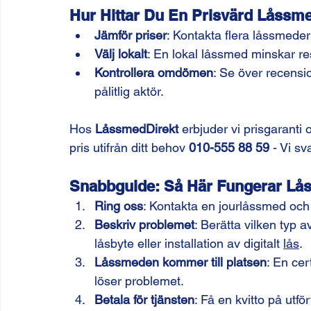
Hur Hittar Du En Prisvärd Låssm
Jämför priser
: Kontakta flera låssmeder
Välj lokalt
: En lokal låssmed minskar r
Kontrollera omdömen
: Se över recensio
pålitlig aktör.
Hos 
LåssmedDirekt
 erbjuder vi prisgaranti 
pris utifrån ditt behov 
010-555 88 59
 - Vi s
Snabbguide: Så Här Fungerar Lå
Ring oss
: Kontakta en jourlåssmed och 
Beskriv problemet
: Berätta vilken typ a
låsbyte eller installation av digitalt 
lås
.
Låssmeden kommer till platsen
: En cer
löser problemet.
Betala för tjänsten
: Få en kvitto på utfö