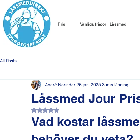
Pris
Vanliga frågor | Låssmed
All Posts
André Norinder
26 jan. 2025
3 min läsning
Låssmed Jour Pri
Betygsatt till NaN av 5 stjärnor.
Vad kostar låssme
behöver du veta?