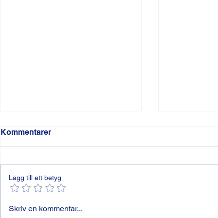
Kommentarer
Lägg till ett betyg
Säkerhetsdörr – en
Välj rätt jo
Skriv en kommentar...
investering i trygghet
Stockholm