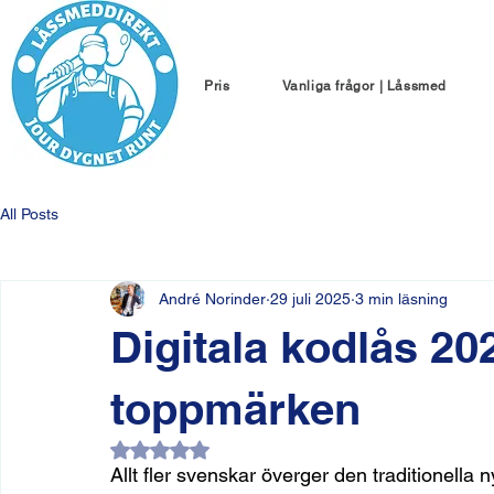
Pris
Vanliga frågor | Låssmed
All Posts
André Norinder
29 juli 2025
3 min läsning
Digitala kodlås 20
toppmärken
Betygsatt till NaN av 5 stjärnor.
Allt fler svenskar överger den traditionella n