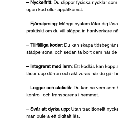
– 
Nyckelfritt
: Du slipper fysiska nycklar som
egen kod eller appåtkomst.
– 
Fjärrstyrning
: Många system låter dig låsa
praktiskt om du vill släppa in hantverkare n
– 
Tillfälliga koder
: Du kan skapa tidsbegräns
städpersonal och sedan ta bort dem när de 
– 
Integrerat med larm
: Ett kodlås kan koppl
låser upp dörren och aktiveras när du går h
– 
Loggar och statistik
: Du kan se vem som ha
kontroll och transparens i hemmet.
– 
Svår att dyrka upp
: Utan traditionellt nyck
manipulera ett digitalt lås.