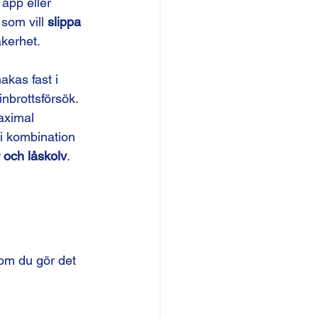
app eller 
 som vill 
slippa 
kerhet.
kas fast i 
inbrottsförsök.
aximal 
 i kombination 
r och låskolv
.
 om du gör det 