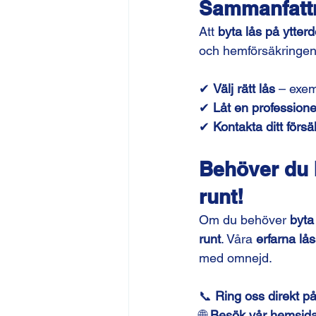
Sammanfattn
Att 
byta lås på ytter
och hemförsäkringen 
✔ 
Välj rätt lås
 – exem
✔ 
Låt en professione
✔ 
Kontakta ditt förs
Behöver du b
runt!
Om du behöver 
byta
runt
. Våra 
erfarna lå
med omnejd.
📞 
Ring oss direkt på
🌐 
Besök vår hemsid