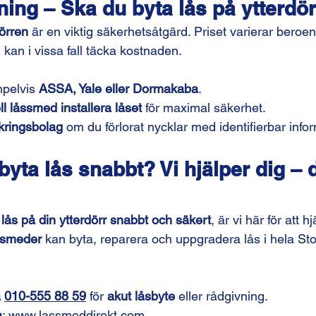
ing – Ska du byta lås på ytterdö
dörren
 är en viktig säkerhetsåtgärd. Priset varierar beroen
kan i vissa fall täcka kostnaden.
pelvis 
ASSA, Yale eller Dormakaba
.
ll låssmed installera låset
 för maximal säkerhet.
äkringsbolag
 om du förlorat nycklar med identifierbar info
yta lås snabbt? Vi hjälper dig – 
 lås på din ytterdörr snabbt och säkert
, är vi här för att h
ssmeder
 kan byta, reparera och uppgradera lås i hela St
 
010-555 88 59
 för 
akut låsbyte
 eller rådgivning.
a
: 
www.lassmeddirekt.com