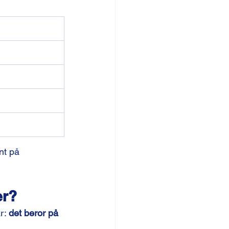
nt på 
er?
r: 
det beror på 