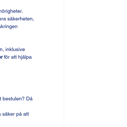
hörigheter. 
adera säkerheten, 
äkringen 
, inklusive 
or
 för att hjälpa 
it bestulen? Då 
a säker på att 