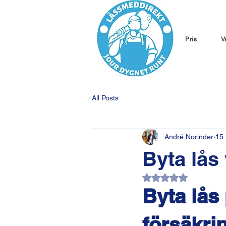
Pris
V
All Posts
André Norinder
15 
Byta lås 
Betygsatt till NaN a
Byta lås 
försäkri