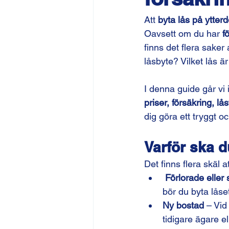
Att 
byta lås på ytterd
Oavsett om du har 
f
finns det flera saker
låsbyte? Vilket lås ä
I denna guide går vi 
priser, försäkring, lå
dig göra ett tryggt oc
Varför ska d
Det finns flera skäl a
Förlorade eller 
bör du byta låset
Ny bostad
 – Vid
tidigare ägare e