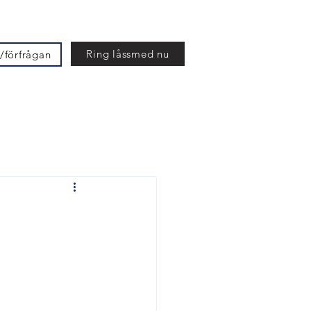
Ring låssmed nu
/förfrågan