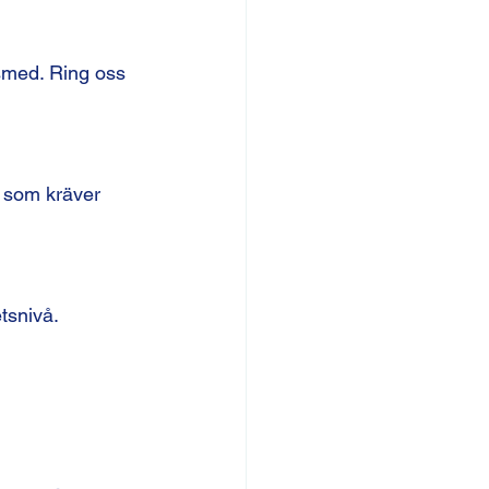
smed. Ring oss 
s som kräver 
tsnivå.