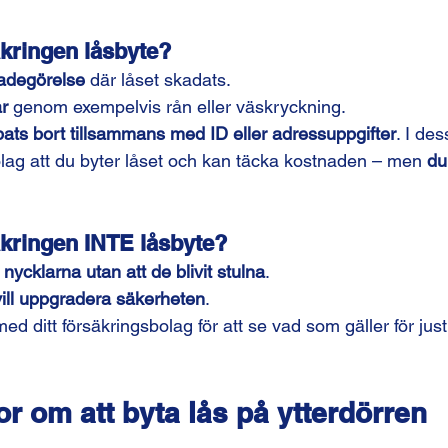
äkringen låsbyte?
kadegörelse
 där låset skadats.
ar
 genom exempelvis rån eller väskryckning.
ats bort tillsammans med ID eller adressuppgifter
. I des
ag att du byter låset och kan täcka kostnaden – men 
du
äkringen INTE låsbyte?
 nycklarna utan att de blivit stulna
.
vill uppgradera säkerheten
.
 med ditt försäkringsbolag för att se vad som gäller för just
or om att byta lås på ytterdörren