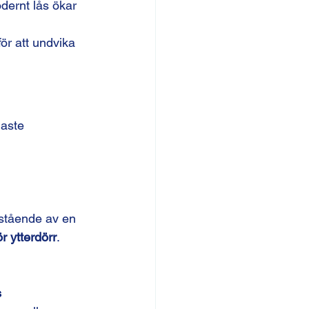
odernt lås ökar 
för att undvika 
gaste 
stående av en 
ör ytterdörr
. 
s