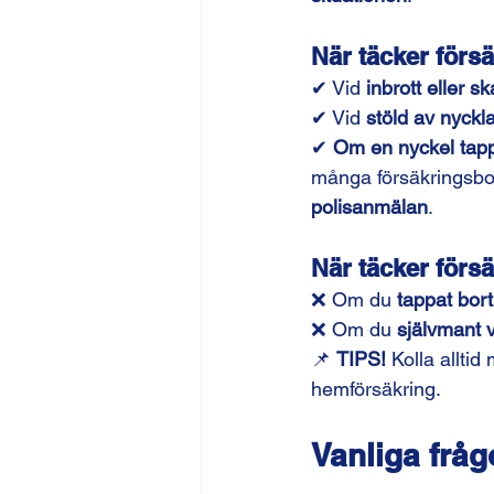
När täcker förs
✔ Vid 
inbrott eller s
✔ Vid 
stöld av nyckl
✔ 
Om en nyckel tapp
många försäkringsbol
polisanmälan
.
När täcker förs
❌ Om du 
tappat bort
❌ Om du 
självmant 
📌 
TIPS!
 Kolla alltid
hemförsäkring.
Vanliga fråg