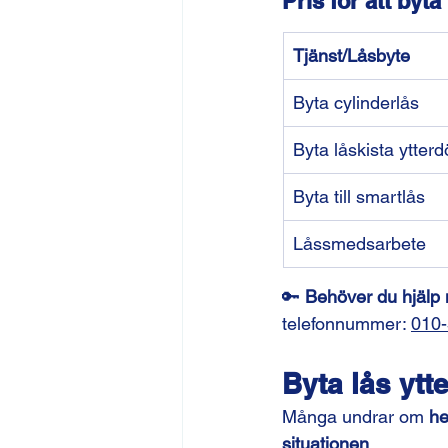
Pris för att byta
Tjänst/Låsbyte
Byta cylinderlås
Byta låskista ytterd
Byta till smartlås
Låssmedsarbete
🔑 
Behöver du hjälp
telefonnummer: 
010-
Byta lås ytt
Många undrar om 
he
situationen
.