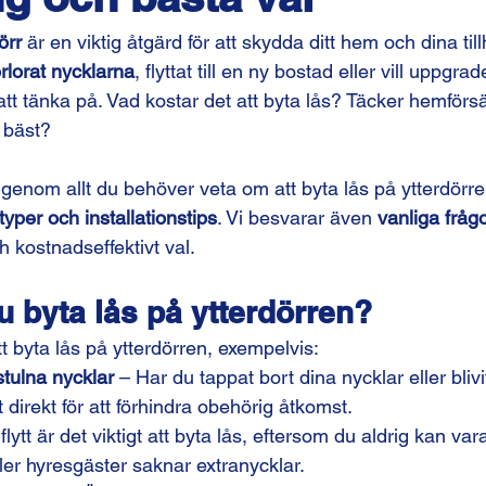
örr
 är en viktig åtgärd för att skydda ditt hem och dina till
örlorat nycklarna
, flyttat till en ny bostad eller vill uppgr
 att tänka på. Vad kostar det att byta lås? Täcker hemförs
r bäst?
igenom allt du behöver veta om att byta lås på ytterdörren
styper och installationstips
. Vi besvarar även 
vanliga fråg
h kostnadseffektivt val.
u byta lås på ytterdörren?
tt byta lås på ytterdörren, exempelvis:
stulna nycklar
 – Har du tappat bort dina nycklar eller bliv
 direkt för att förhindra obehörig åtkomst.
 flytt är det viktigt att byta lås, eftersom du aldrig kan var
ller hyresgäster saknar extranycklar.