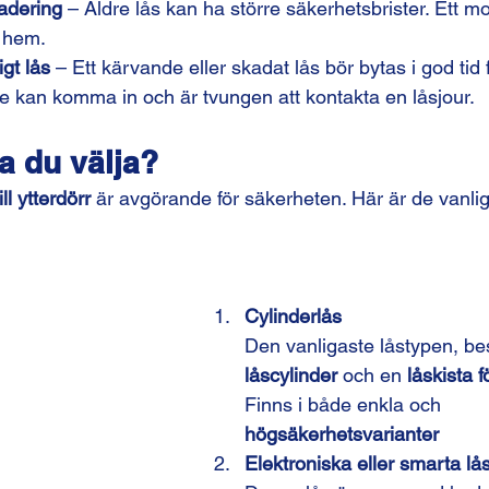
adering
 – Äldre lås kan ha större säkerhetsbrister. Ett m
t hem.
igt lås
 – Ett kärvande eller skadat lås bör bytas i god tid 
te kan komma in och är tvungen att kontakta en låsjour.
ka du välja?
ill ytterdörr
 är avgörande för säkerheten. Här är de vanli
Cylinderlås
Den vanligaste låstypen, be
låscylinder
 och en 
låskista f
Finns i både enkla och 
högsäkerhetsvarianter
Elektroniska eller smarta lå