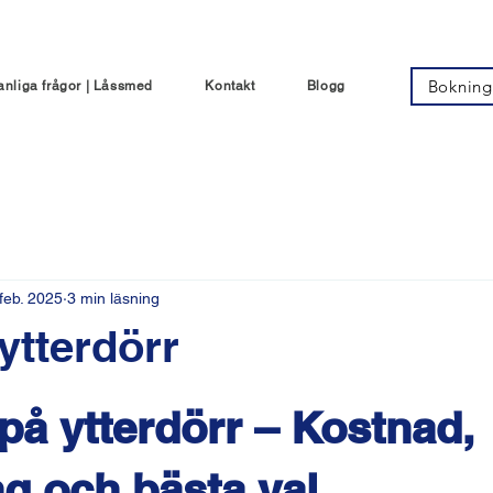
Bokning
anliga frågor | Låssmed
Kontakt
Blogg
feb. 2025
3 min läsning
ytterdörr
v 5 stjärnor.
på ytterdörr – Kostnad, 
ng och bästa val