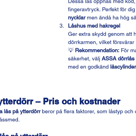
Dessa lås öppnas med kod, 
fingeravtryck. Perfekt för dig
nycklar
 men ändå ha hög sä
Låshus med hakregel
Ger extra skydd genom att ha
dörrkarmen, vilket försvårar 
💡 
Rekommendation:
 För m
säkerhet, välj 
ASSA dörrlås
med en godkänd 
låscylinde
ytterdörr – Pris och kostnader
a lås på ytterdörr
 beror på flera faktorer, som låstyp och
 låssmed.