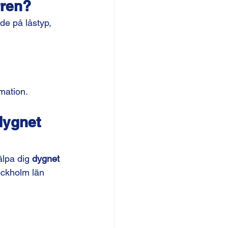
rren?
de på låstyp, 
rmation.
dygnet 
jälpa dig 
dygnet 
ockholm län 