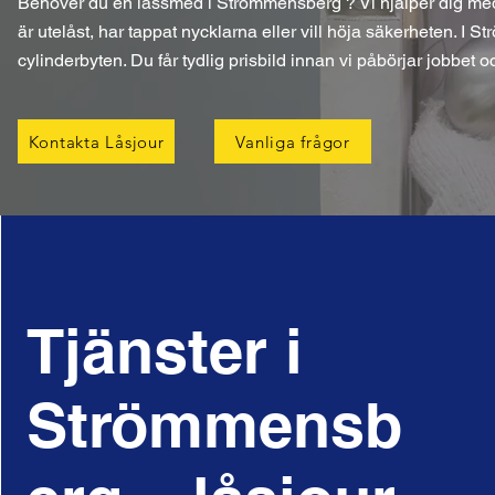
Behöver du en låssmed i Strömmensberg ? Vi hjälper dig med
är utelåst, har tappat nycklarna eller vill höja säkerheten. I
cylinderbyten. Du får tydlig prisbild innan vi påbörjar jobbet 
Kontakta Låsjour
Vanliga frågor
Tjänster i
Strömmensb