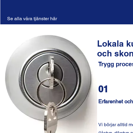
Se alla våra tjänster här
Lokala k
och skon
Trygg proces
01
Erfarenhet och 
Vi börjar alltid 
(låstyp, dörrtyp 