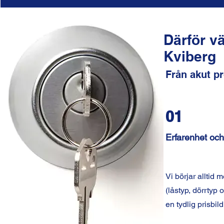
Därför v
Kviberg
Från akut pr
01
Erfarenhet och 
Vi börjar alltid 
(låstyp, dörrtyp 
en tydlig prisbil