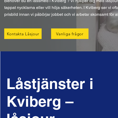
Behöver du en låssmed i Kviberg ? Vi hjälper dig med låsjour,
tappat nycklarna eller vill höja säkerheten. I Kviberg ser vi o
prisbild innan vi påbörjar jobbet och vi arbetar skonsamt för 
Kontakta Låsjour
Vanliga frågor
Låstjänster i
Kviberg –