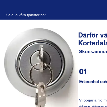
Se alla våra tjänster här
Därför v
Kortedal
Skonsamma m
01
Erfarenhet och 
Vi börjar alltid 
(låstyp, dörrtyp 