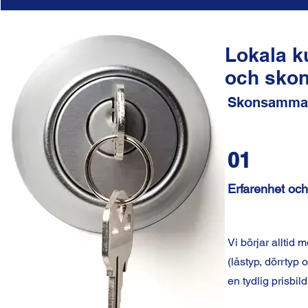
Lokala k
och skon
Skonsamma m
01
Erfarenhet och 
Vi börjar alltid 
(låstyp, dörrtyp 
en tydlig prisbil