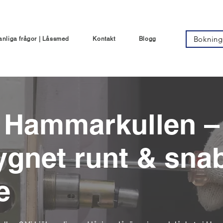
Bokning
anliga frågor | Låssmed
Kontakt
Blogg
 Hammarkullen –
ygnet runt & sna
e