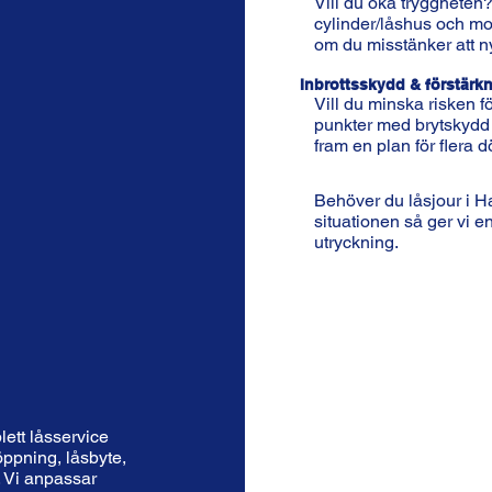
Vill du öka tryggheten? 
cylinder/låshus och mont
om du misstänker att n
Inbrottsskydd & förstärk
Vill du minska risken fö
punkter med brytskydd 
fram en plan för flera d
d
Behöver du låsjour i 
situationen så ger vi 
utryckning.
ett låsservice
öppning, låsbyte,
. Vi anpassar