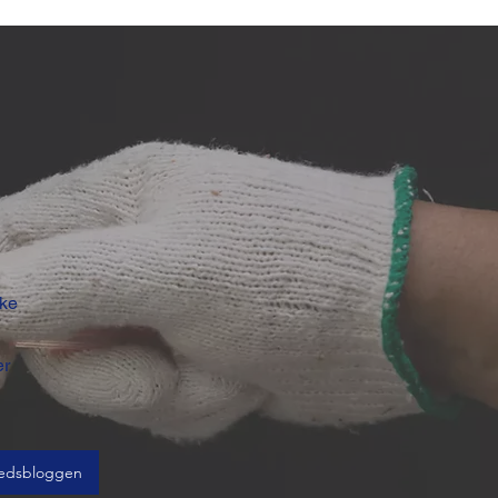
ske
d
er
edsbloggen