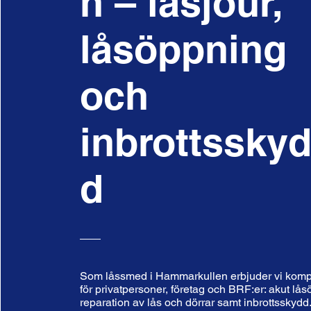
n – låsjour,
låsöppning
och
inbrottssky
d
Som låssmed i Hammarkullen erbjuder vi kompl
för privatpersoner, företag och BRF:er: akut lås
reparation av lås och dörrar samt inbrottsskydd