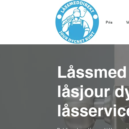
Pris
V
Låssmed
låsjour d
låsservic