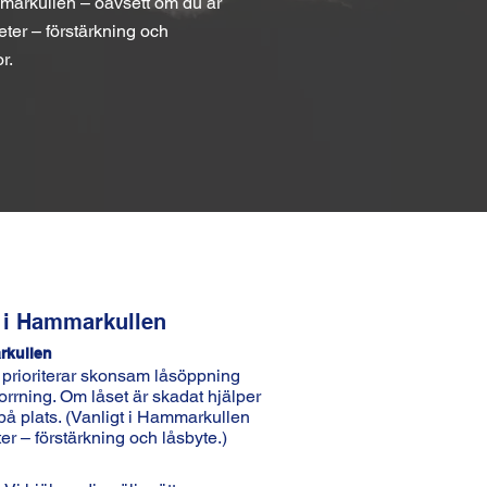
markullen – oavsett om du är
eter – förstärkning och
r.
r i Hammarkullen
rkullen
i prioriterar skonsam låsöppning
orrning. Om låset är skadat hjälper
på plats. (Vanligt i Hammarkullen
er – förstärkning och låsbyte.)