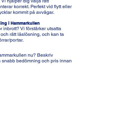
Vi hjälper dig välja rätt
erar korrekt. Perfekt vid flytt eller
ycklar kommit på avvägar.
ning i Hammarkullen
r inbrott? Vi förstärker utsatta
och rätt låslösning, och kan ta
örrar/portar.
Hammarkullen nu? Beskriv
en snabb bedömning och pris innan