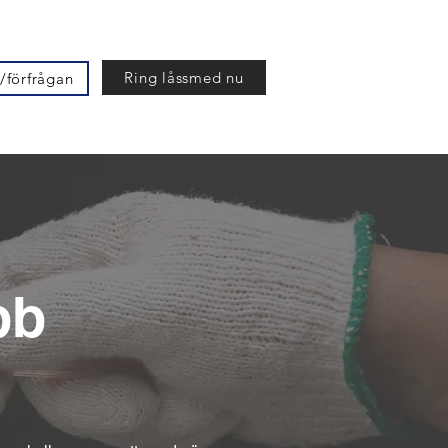
Ring låssmed nu
/förfrågan
bb