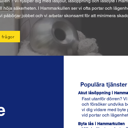
en ? Vi hjälper dig med låsjour, låsöppning och låsbyte i Ham
vill höja säkerheten. I Hammarkullen ser vi ofta portar och lägenh
n vi påbörjar jobbet och vi arbetar skonsamt för att minimera skado
 frågor
Populära tjänste
Akut låsöppning i Hamma
Fast utanför dörren? V
e
och försöker undvika b
vi dig vidare med byte 
vid portar och lägenhet
Byta lås i Hammarkullen