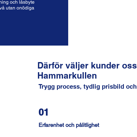
kning och låsbyte
nivå utan onödiga
Därför väljer kunder os
Hammarkullen
Trygg process, tydlig prisbild och
01
Erfarenhet och pålitlighet