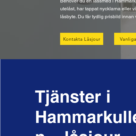
Behöver du en låssmed i Hammarkull
utelåst, har tappat nycklarna eller 
låsbyte. Du får tydlig prisbild inna
Kontakta Låsjour
Vanliga
Tjänster i
Hammarkull