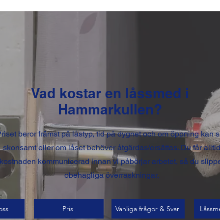
Vad kostar en låssmed i
Hammarkullen?
riset beror främst på låstyp, tid på dygnet och om öppning kan 
skonsamt eller om låset behöver åtgärdas/ersättas. Du får allti
kostnaden kommunicerad innan vi påbörjar arbetet, så du slipp
obehagliga överraskningar.
oss
Pris
Vanliga frågor & Svar
Låssm