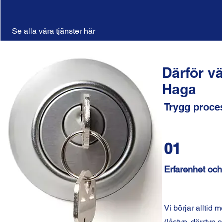
Se alla våra tjänster här
Därför v
Haga
Trygg proces
01
Erfarenhet och 
Vi börjar alltid 
(låstyp, dörrtyp 