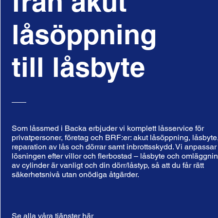
från akut
låsöppning
till låsbyte
Som låssmed i Backa erbjuder vi komplett låsservice för
privatpersoner, företag och BRF:er: akut låsöppning, låsbyte
reparation av lås och dörrar samt inbrottsskydd. Vi anpassar
lösningen efter villor och flerbostad – låsbyte och omläggni
av cylinder är vanligt och din dörr/låstyp, så att du får rätt
säkerhetsnivå utan onödiga åtgärder.
Se alla våra tjänster här