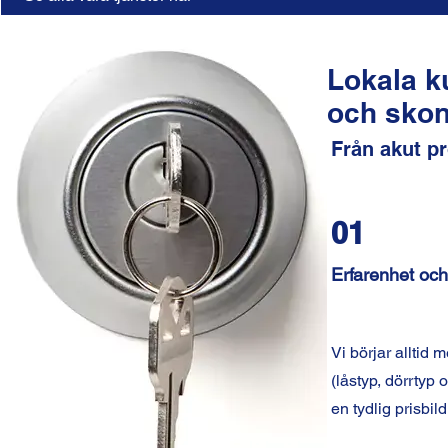
Lokala k
och skon
Från akut pr
01
Erfarenhet och 
Vi börjar alltid 
(låstyp, dörrtyp 
en tydlig prisbil