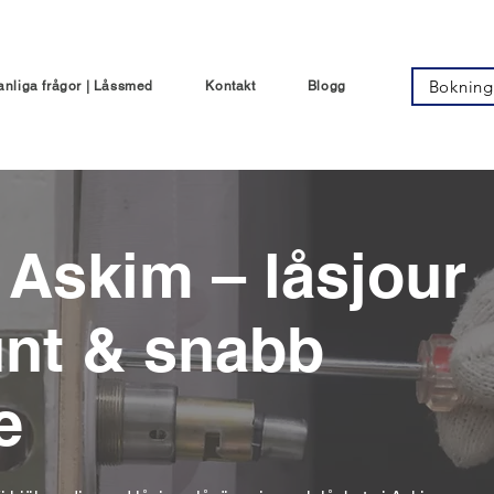
Bokning
anliga frågor | Låssmed
Kontakt
Blogg
Askim – låsjour
unt & snabb
e