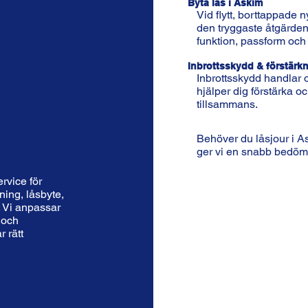
Byta lås i Askim
Vid flytt, borttappade n
den tryggaste åtgärden.
funktion, passform och
Inbrottsskydd & förstärk
Inbrottsskydd handlar o
hjälper dig förstärka o
tillsammans.
Behöver du låsjour i A
ger vi en snabb bedömn
rvice för
ning, låsbyte,
. Vi anpassar
 och
r rätt