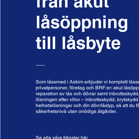
från akut
låsöppning
till låsbyte
Som låssmed i Askim erbjuder vi komplett låsse
privatpersoner, företag och BRF:er: akut låsöpp
reparation av lås och dörrar samt inbrottsskydd
lösningen efter villor – inbrottsskydd, brytskydd
helhetslösningar och din dörr/låstyp, så att du få
säkerhetsnivå utan onödiga åtgärder.
Se alla våra tjänster här