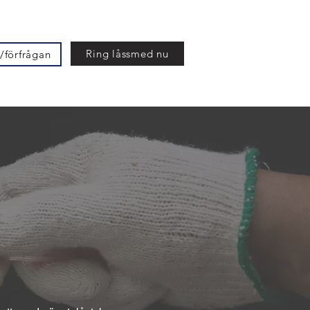
Ring låssmed nu
/förfrågan