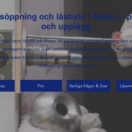
söppning och låsbyte i Askim – p
och upplägg
riset beror främst på låstyp, tid på dygnet och om öppning kan 
skonsamt eller om låset behöver åtgärdas/ersättas. Du får allti
kostnaden kommunicerad innan vi påbörjar arbetet, så du slipp
obehagliga överraskningar.
oss
Pris
Vanliga frågor & Svar
Låssm