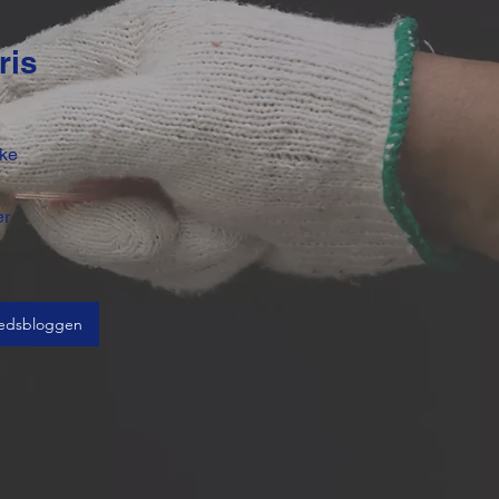
ris
ske
d
er
edsbloggen