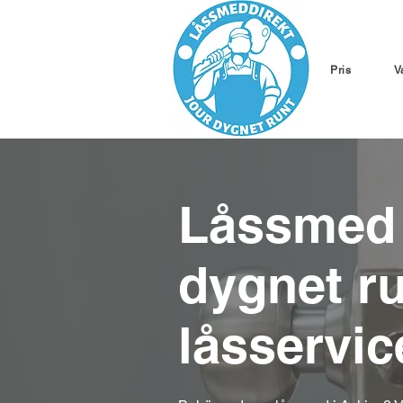
Pris
V
Låssmed 
dygnet r
låsservic