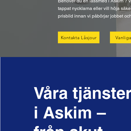
Behöver du en låssmed i Askim ? Vi 
tappat nycklarna eller vill höja säke
prisbild innan vi påbörjar jobbet oc
Kontakta Låsjour
Vanliga
Våra tjänste
i Askim –