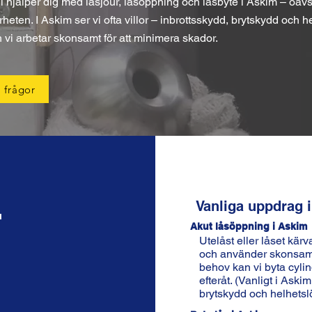
hjälper dig med låsjour, låsöppning och låsbyte i Askim – oavse
rheten. I Askim ser vi ofta villor – inbrottsskydd, brytskydd och h
h vi arbetar skonsamt för att minimera skador.
 frågor
r
Vanliga uppdrag 
Akut låsöppning i Askim
Utelåst eller låset kä
och använder skonsamm
behov kan vi byta cylin
efteråt. (Vanligt i Askim
brytskydd och helhetsl