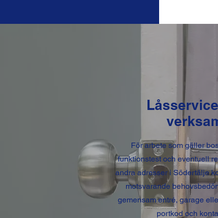
Låsservice
verksam
För arbete som gäller bos
funktionstest och eventuell 
andra adresser i Södertälje 
motsvarande behovsbedömni
gemensam entré, garage elle
portkod och kontak