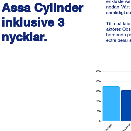
enklaste Ass
Assa Cylinder
nedan. Vårt 
samtidigt so
inklusive 3
Titta på tab
aktörer. Obs
nycklar.
beroende på 
extra delar