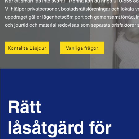
När ett smart lås inte svarar i Ronna kan du ringa 010-555 88 
Vi hjälper privatpersoner, bostadsrättsföreningar och lokala
uppdraget gäller lägenhetsdörr, port och gemensamt förråd. Inna
och jourtid och material redovisas som separata prisfaktorer 
Kontakta Låsjour
Vanliga frågor
Rätt
låsåtgärd för