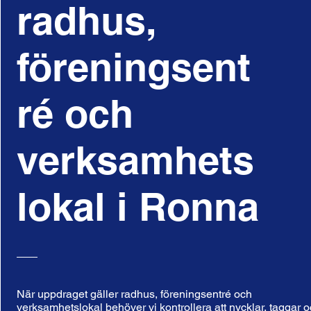
radhus,
föreningsent
ré och
verksamhets
lokal i Ronna
När uppdraget gäller radhus, föreningsentré och
verksamhetslokal behöver vi kontrollera att nycklar, taggar 