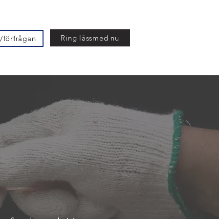
Ring låssmed nu
/förfrågan