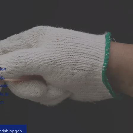
den
äg.
ssen
da är
ch
edsbloggen