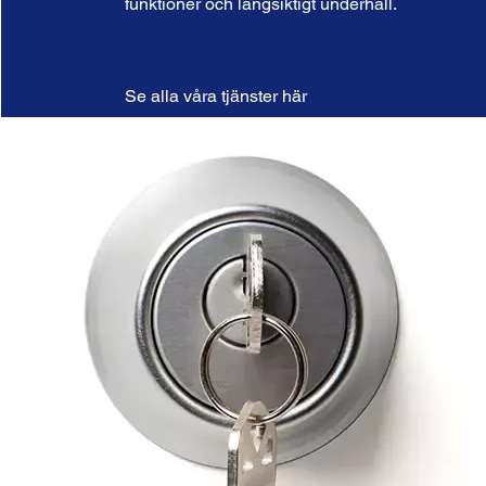
funktioner och långsiktigt underhåll.
Se alla våra tjänster här