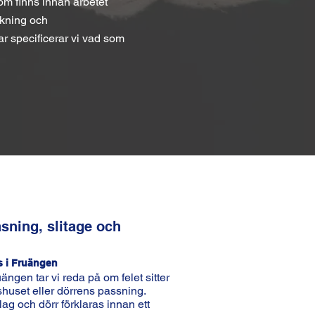
som finns innan arbetet
ökning och
ar specificerar vi vad som
åsning, slitage och
s i Fruängen
ängen tar vi reda på om felet sitter
åshuset eller dörrens passning.
lag och dörr förklaras innan ett