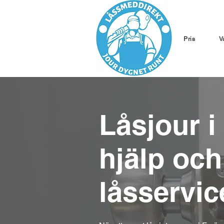
Pris
V
Låsjour i
hjälp och
låsservic