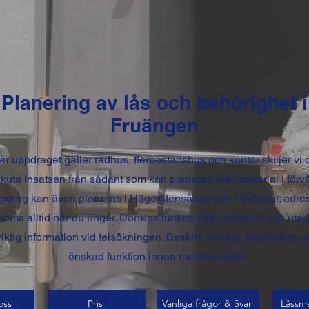
Planering av lås och behörighet i
Fruängen
är uppdraget gäller radhus, flerbostadshus och kontor skiljer vi 
kuta insatsen från sådant som kan planeras med material i förv
pdrag kan även planeras i Hägerstensåsen och i Gröndal; adre
öms alltid när du ringer. Dörrens funktion från både in- och utsi
viktig information vid felsökningen. Beskriv dörrtyp, användare o
önskad funktion innan material väljs.
oss
Pris
Vanliga frågor & Svar
Låssm