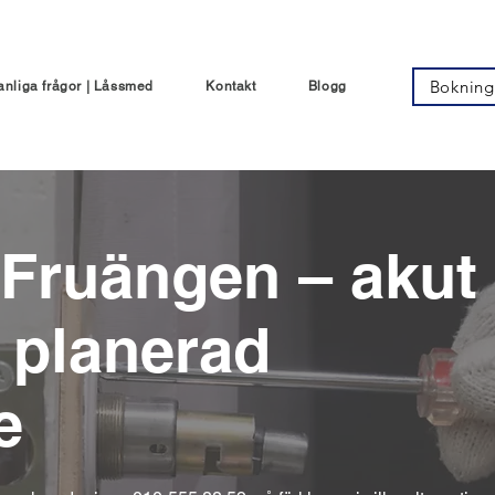
Bokning
anliga frågor | Låssmed
Kontakt
Blogg
 Fruängen – akut
 planerad
e