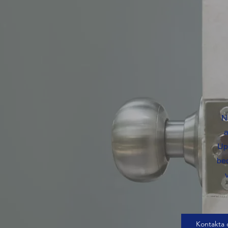
N
a
Up
bed
Kontakta 