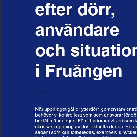
efter dörr,
användare
och situatio
i Fruängen
När uppdraget gäller ytterdörr, gemensam entré
behöver vi kontrollera vem som ansvarar för dö
beställa ändringen. Först bedömer vi vad som k
skonsam öppning av den aktuella dörren. Sepa
sådant som kan förberedas, exempelvis nyckelk