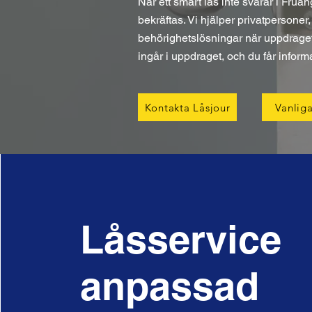
När ett smart lås inte svarar i Fruä
bekräftas. Vi hjälper privatpersone
behörighetslösningar när uppdraget 
ingår i uppdraget, och du får infor
Kontakta Låsjour
Vanliga
Låsservice
anpassad