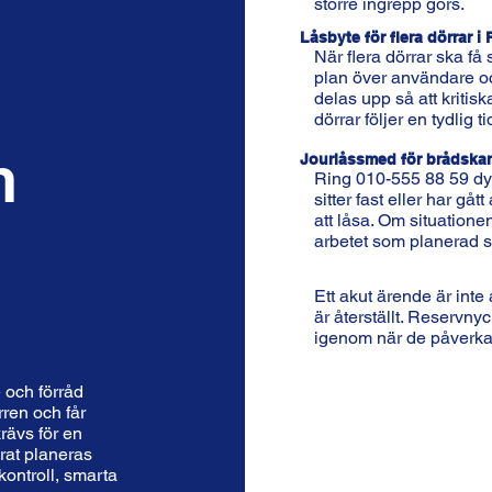
större ingrepp görs.
Låsbyte för flera dörrar i
När flera dörrar ska få
plan över användare oc
delas upp så att kritisk
dörrar följer en tydlig t
n
Jourlåssmed för brådska
Ring 010-555 88 59 dy
sitter fast eller har gå
att låsa. Om situatione
arbetet som planerad s
Ett akut ärende är inte al
är återställt. Reservny
igenom när de påverka
 och förråd
rren och får
rävs för en
rat planeras
ontroll, smarta