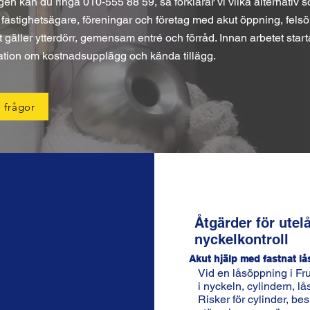
ngen kan du ringa 010-555 88 59, så förklarar vi vilka alternativ 
r, fastighetsägare, föreningar och företag med akut öppning, fels
gäller ytterdörr, gemensam entré och förråd. Innan arbetet start
mation om kostnadsupplägg och kända tillägg.
 frågor
Åtgärder för utel
nyckelkontroll
Akut hjälp med fastnat lå
Vid en låsöppning i Fru
i nyckeln, cylindern, l
Risker för cylinder, bes