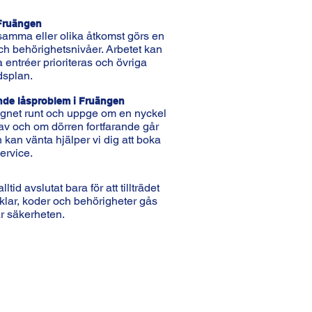
 Fruängen
 samma eller olika åtkomst görs en
h behörighetsnivåer. Arbetet kan
a entréer prioriteras och övriga
idsplan.
nde låsproblem i Fruängen
gnet runt och uppge om en nyckel
tt av och om dörren fortfarande går
n kan vänta hjälper vi dig att boka
ervice.
ltid avslutat bara för att tillträdet
cklar, koder och behörigheter gås
r säkerheten.