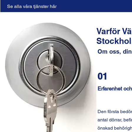
Se alla våra tjänster här
Varför V
Stockho
Om oss, din
01
Erfarenhet och 
Den första bedö
antal dörrar, bef
önskad behörighe