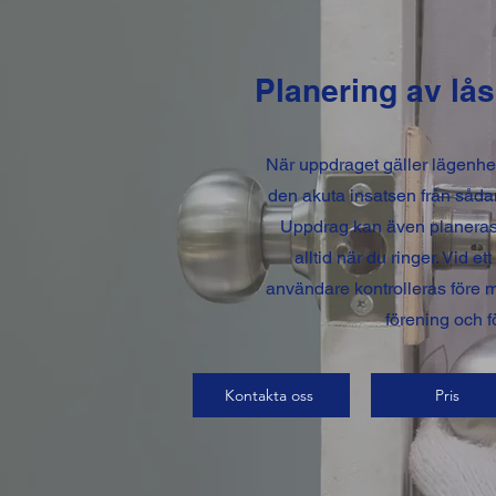
Planering av lås
När uppdraget gäller lägenhet
den akuta insatsen från såda
Uppdrag kan även planeras
alltid när du ringer. Vid e
användare kontrolleras före 
förening och f
Kontakta oss
Pris