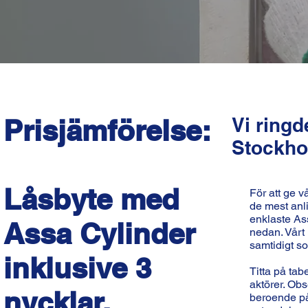
Prisjämförelse:
Vi ring
Stockhol
Låsbyte med
För att ge v
de mest anli
enklaste Ass
Assa Cylinder
nedan. Vårt 
samtidigt so
inklusive 3
Titta på tab
aktörer. Obs
nycklar.
beroende på 