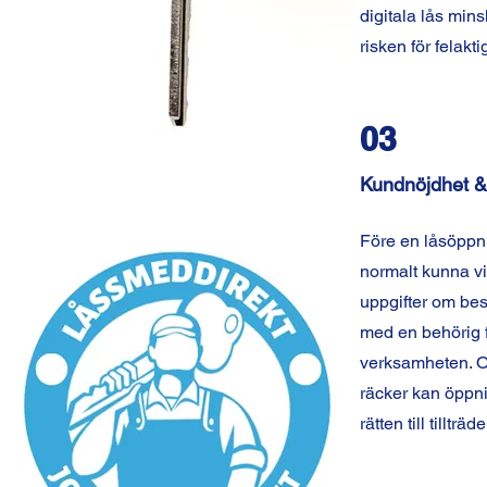
digitala lås mins
risken för felakti
03
Kundnöjdhet &
Före en låsöppn
normalt kunna vi
uppgifter om bes
med en behörig f
verksamheten. O
räcker kan öppni
rätten till tillträd