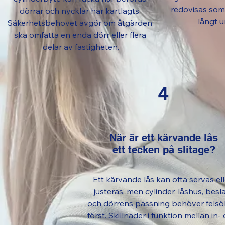
redovisas som 
dörrar och nycklar har kartlagts. 
långt 
Säkerhetsbehovet avgör om åtgärden 
ska omfatta en enda dörr eller flera 
delar av fastigheten.
4
När är ett kärvande lås
ett tecken på slitage?
Ett kärvande lås kan ofta servas elle
justeras, men cylinder, låshus, besla
och dörrens passning behöver felsö
först. Skillnader i funktion mellan in- 