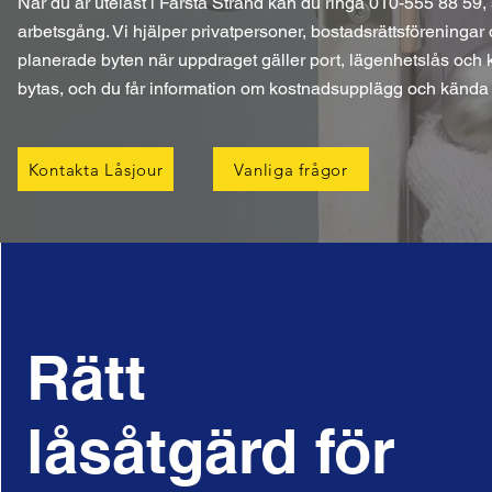
När du är utelåst i Farsta Strand kan du ringa 010-555 88 59, 
arbetsgång. Vi hjälper privatpersoner, bostadsrättsföreningar
planerade byten när uppdraget gäller port, lägenhetslås och k
bytas, och du får information om kostnadsupplägg och kända t
Kontakta Låsjour
Vanliga frågor
Rätt
låsåtgärd för