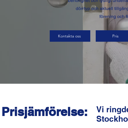
behörighet och tydligt underla
dörrtyp och aktuell tillgä
förening och f
Kontakta oss
Pris
Prisjämförelse:
Vi ring
Stockhol