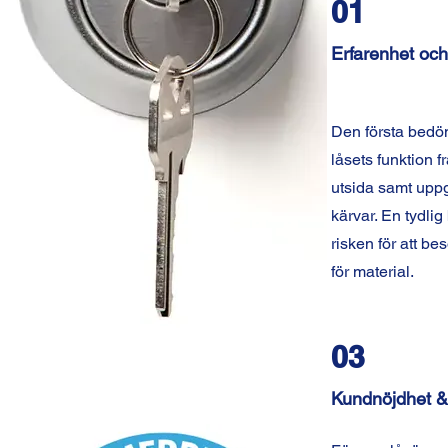
01
Erfarenhet och 
Den första bedö
låsets funktion f
utsida samt uppg
kärvar. En tydli
risken för att b
för material.
03
Kundnöjdhet &