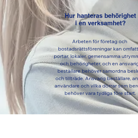
Hur hanteras behörighet
i en verksamhet?
Arbeten för företag och 
bostadsrättsföreningar kan omfatt
portar, lokaler, gemensamma utrymm
och behörigheter, och en ansvarig
beställare behöver samordna beslu
och tillträde. Ansvarig beställare, ant
användare och vilka dörrar som berö
behöver vara tydliga före start.