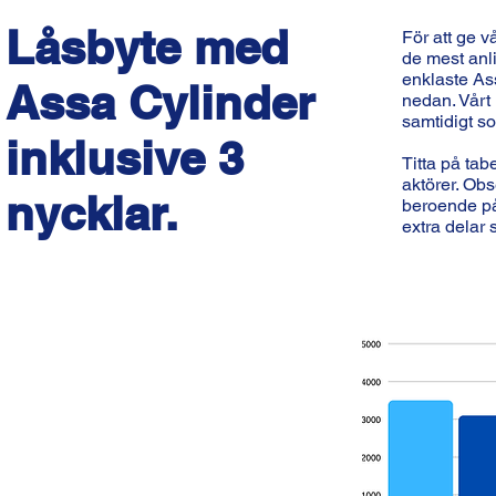
Låsbyte med
För att ge v
de mest anli
enklaste Ass
Assa Cylinder
nedan. Vårt 
samtidigt so
inklusive 3
Titta på tab
aktörer. Obs
nycklar.
beroende på 
extra delar