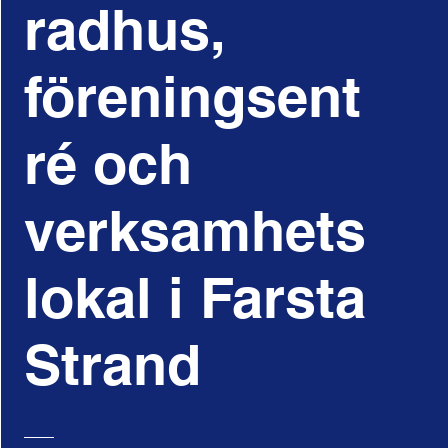
radhus,
föreningsent
ré och
verksamhets
lokal i Farsta
Strand