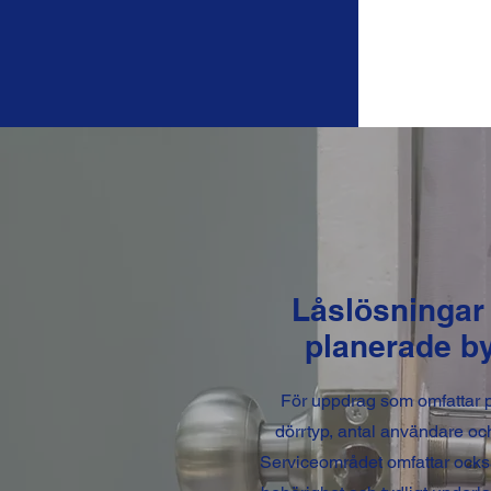
Låslösningar 
planerade by
För uppdrag som omfattar p
dörrtyp, antal användare oc
Serviceområdet omfattar ock