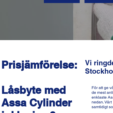
Prisjämförelse:
Vi ring
Stockhol
Låsbyte med
För att ge v
de mest anli
enklaste Ass
Assa Cylinder
nedan. Vårt 
samtidigt so