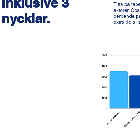
inklusive 3
Titta på tab
aktörer. Obs
nycklar.
beroende på 
extra delar