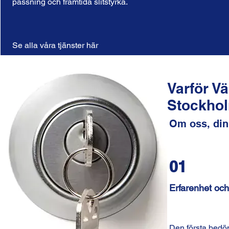
passning och framtida slitstyrka.
Se alla våra tjänster här
Varför V
Stockho
Om oss, din
01
Erfarenhet och 
Den första bedö