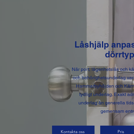
Låshjälp anpas
dörrtyp
När port, lägenhetslås och kä
och behörighetsunderlag var
Hammarbyhöjden och Kärrt
tydligt underlag. Exakt ad
underlag än generella tid
gemensam entré be
Kontakta oss
Pris