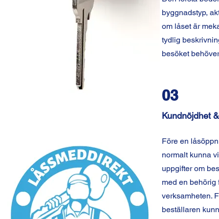
byggnadstyp, akt
om låset är mekan
tydlig beskrivnin
besöket behöver 
03
Kundnöjdhet &
Före en låsöppn
normalt kunna vi
uppgifter om bes
med en behörig f
verksamheten. F
beställaren kunn