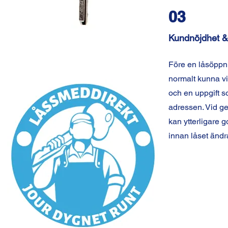
03
Kundnöjdhet &
Före en låsöppn
normalt kunna vis
och en uppgift so
adressen. Vid 
kan ytterligare
innan låset ändr