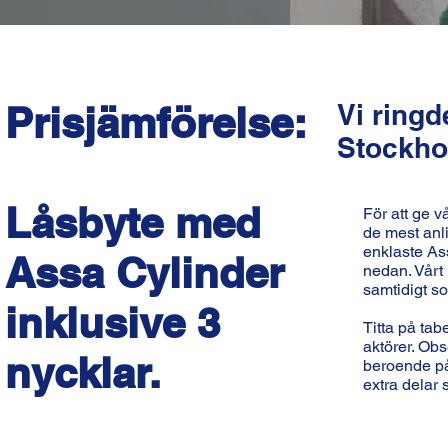
Prisjämförelse:
Vi ring
Stockhol
Låsbyte med
För att ge v
de mest anli
enklaste Ass
Assa Cylinder
nedan. Vårt 
samtidigt so
inklusive 3
Titta på tab
aktörer. Obs
nycklar.
beroende på 
extra delar