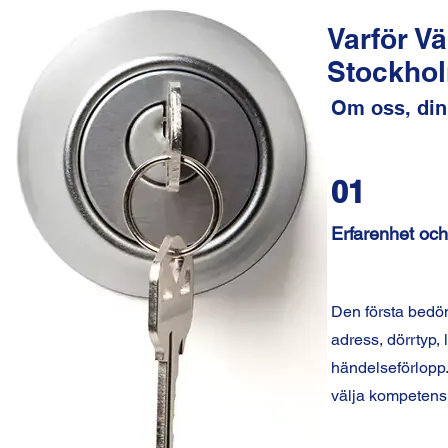
Varför V
Stockho
Om oss, din
01
Erfarenhet och 
Den första bedö
adress, dörrtyp, 
händelseförlopp. 
välja kompetens,